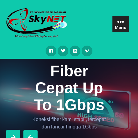
Skip
to
content
Menu
PT Skynet Fiber Pasaman
Fiber
Cepat Up
To 1Gbps
Koneksi fiber kami stabil, tercepat
dan lancar hingga 1Gbps